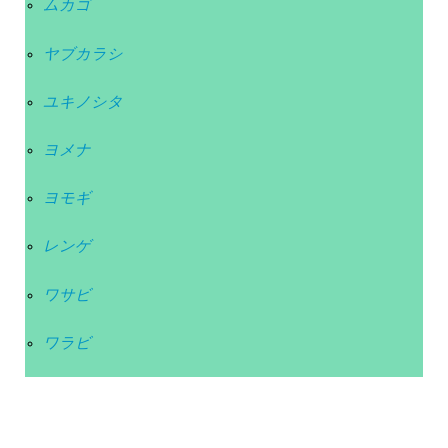
ムカゴ
ヤブカラシ
ユキノシタ
ヨメナ
ヨモギ
レンゲ
ワサビ
ワラビ