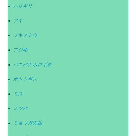
ハリギリ
フキ
フキノトウ
フジ花
ベニバナボロギク
ホトトギス
ミズ
ミツバ
ミョウガの茎