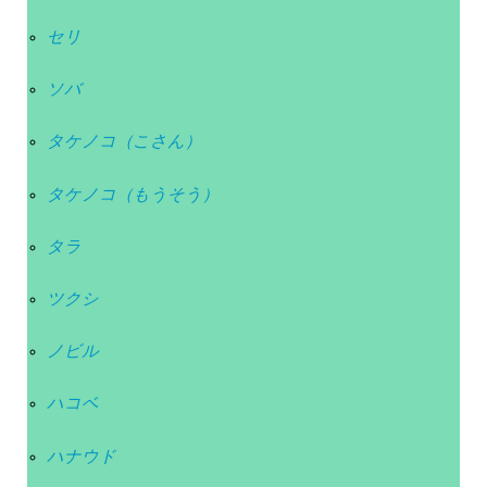
セリ
ソバ
タケノコ（こさん）
タケノコ（もうそう）
タラ
ツクシ
ノビル
ハコベ
ハナウド