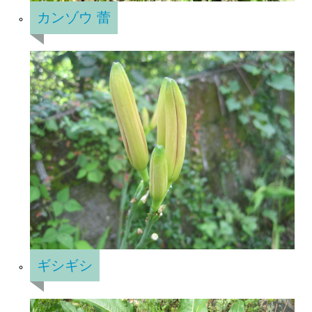
カンゾウ 蕾
ギシギシ