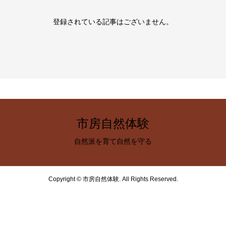
登録されている記事はございません。
市房自然体験
自然派を育て自然を守る
Copyright ©
市房自然体験. All Rights Reserved.