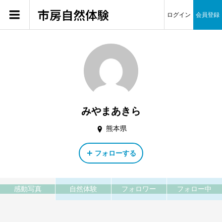
市房自然体験
ログイン
会員登録
みやまあきら
熊本県
フォローする
感動写真
自然体験
フォロワー
フォロー中