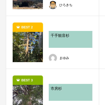
ひろきち
BEST 2
千手観音杉
まゆみ
BEST 3
市房杉