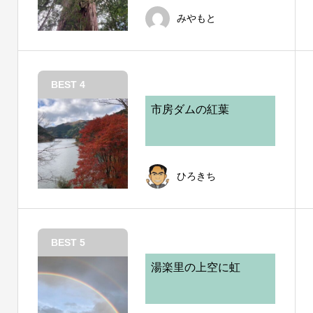
みやもと
BEST 4
市房ダムの紅葉
ひろきち
BEST 5
湯楽里の上空に虹