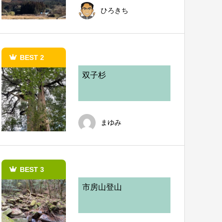
ひろきち
BEST 2
双子杉
まゆみ
BEST 3
市房山登山